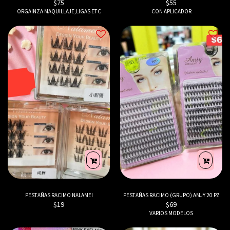
$
75
$
55
ORGAINZA MAQUILLAJE,LIGAS ETC
CON APLICADOR
PESTAÑAS RACIMO NALAMEI
PESTAÑAS RACIMO (GRUPO) AMJY 20 PZ
$
19
$
69
VARIOS MODELOS